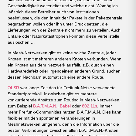
Geschwindigkeit weiterleitet und welche nicht. Womöglich
läßt sich dieser Betreiber auch von Institutionen
beeinflussen, die den Inhalt der Pakete in der Paketzentrale
begutachten wollen oder ihn unter Druck setzen, die
Lieferungen von der Zentrale nicht mehr zu verteilen. Auch
Unfälle oder Naturkatastrophen könnten diese Verteilstelle
auslöschen …
In Mesh-Netzwerken gibt es keine solche Zentrale, jeder
Knoten ist mit mehreren anderen Knoten verbunden. Wenn
ein Knoten aus dem Netzwerk ausfällt, z.B. durch einen
Hardwaredefekt oder irgendeinem anderen Grund, suchen
dessen Nachbarn automatisch eine andere Route.
OLSR
war lange Zeit das für Freifunk-Netze verwendete
Standardprotokoll. Inzwischen gibt es mehrere
konkurrierende Ansätze zum Routing in Mesh-Netzwerken,
zum Beispiel
B.A.T.M.A.N.
,
Babel
oder
802.11s
. Immer
mehr Freifunk-Communities nutzen B.A.T.M.A.N. Dies kann
flexibler mit den spontanen Veränderungen in
Meshnetzwerken umgehen, denn die Information über die
besten Verbindungen zwischen allen B.A.T.M.A.N.-Knoten