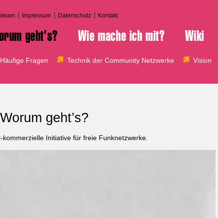
bteam
Impressum
Datenschutz
Kontakt
orum geht’s?
Wie mache ich mit?
Wiki
Häufige Fragen
Technik der Community Netzwerke
Vision
Worum geht’s?
t-kommerzielle Initiative für freie Funknetzwerke.