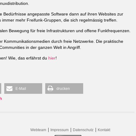
uxdistribution.
ne Bedürfnisse angepasste Software dann auf ihren Websites zur
s immer mehr Freifunk-Gruppen, die sich regelmässig treffen.
obalen Bewegung für freie Infrastrukturen und offene Funkfrequenzen.
der Kommunikationsmedien durch freie Netzwerke. Die praktische
ommunities in der ganzen Welt in Angriff.
en! Wie, das erfährst du
hier
!
E-Mail
drucken
h
Webteam
Impressum
Datenschutz
Kontakt