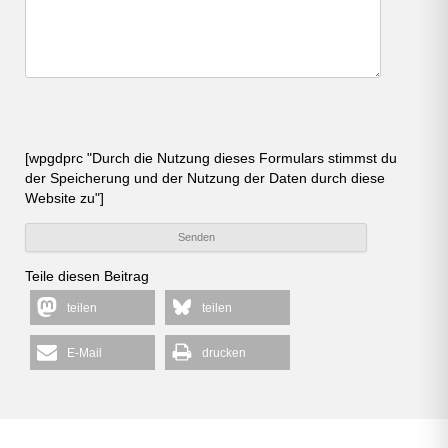
Bitte lasse dieses Feld leer.
Bitte lasse dieses Feld leer.
Bitte lasse dieses Feld leer.
[wpgdprc "Durch die Nutzung dieses Formulars stimmst du
der Speicherung und der Nutzung der Daten durch diese
Website zu"]
Teile diesen Beitrag
teilen
teilen
E-Mail
drucken