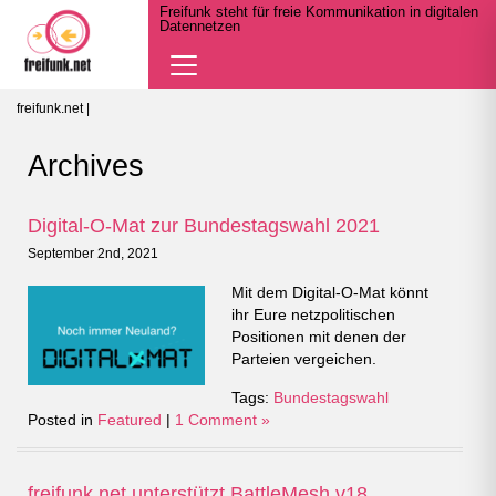
Freifunk steht für freie Kommunikation in digitalen
Datennetzen
Navigation
öffnen
freifunk.net
|
Archives
Digital-O-Mat zur Bundestagswahl 2021
September 2nd, 2021
Mit dem Digital-O-Mat könnt
ihr Eure netzpolitischen
Positionen mit denen der
Parteien vergeichen.
Tags:
Bundestagswahl
Posted in
Featured
|
1 Comment »
freifunk.net unterstützt BattleMesh v18