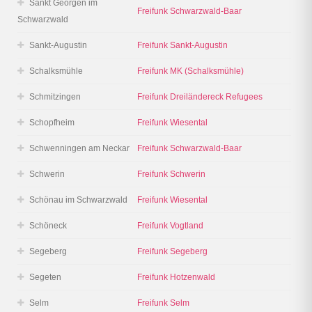
Sankt Georgen im
Freifunk Schwarzwald-Baar
Schwarzwald
Sankt-Augustin
Freifunk Sankt-Augustin
Schalksmühle
Freifunk MK (Schalksmühle)
Schmitzingen
Freifunk Dreiländereck Refugees
Schopfheim
Freifunk Wiesental
Schwenningen am Neckar
Freifunk Schwarzwald-Baar
Schwerin
Freifunk Schwerin
Schönau im Schwarzwald
Freifunk Wiesental
Schöneck
Freifunk Vogtland
Segeberg
Freifunk Segeberg
Segeten
Freifunk Hotzenwald
Selm
Freifunk Selm