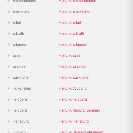
Emmendingen
Freifunk Emmendingen
Emskirchen
Freifunk Emskirchen
Erfurt
Freifunk Erfurt
Erkrath
Freifunk Erkrath
Erlangen
Freifunk Erlangen
Essen
Freifunk Essen
Essingen
Freifunk Essingen
Euskirchen
Freifunk Euskirchen
Falkenstein
Freifunk Vogtland
Feldberg
Freifunk Feldberg
Feldberg
Freifunk Neubrandenburg
Flensburg
Freifunk Flensburg
Flingern
Freifunk Düsseldorf-Flingern