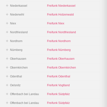
Niederkassel
Freifunk Niederkassel
Niederwihl
Freifunk Hotzenwald
Niex
Freifunk Niex
Nordfriesland
Freifunk Nordfriesland
Nordhorn
Freifunk Nordhorn
Nürnberg
Freifunk Nürnberg
Oberhausen
Freifunk Oberhausen
Obernkirchen
Freifunk Obernkirchen
Odenthal
Freifunk Odenthal
Oelsnitz
Freifunk Vogtland
Offenbach bei Landau
Freifunk Südpfalz
Offenbach bei Landau
Freifunk Südpfalz