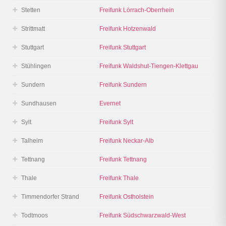
Stetten
Freifunk Lörrach-Oberrhein
Strittmatt
Freifunk Hotzenwald
Stuttgart
Freifunk Stuttgart
Stühlingen
Freifunk Waldshut-Tiengen-Klettgau
Sundern
Freifunk Sundern
Sundhausen
Evernet
Sylt
Freifunk Sylt
Talheim
Freifunk Neckar-Alb
Tettnang
Freifunk Tettnang
Thale
Freifunk Thale
Timmendorfer Strand
Freifunk Ostholstein
Todtmoos
Freifunk Südschwarzwald-West