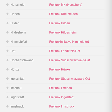
Herscheid
Freifunk MK (Herscheid)
Herten
Freifunk Rheinfelden
Hilden
Freifunk Hilden
Hildesheim
Freifunk Hildesheim
Himmelpfort
Freifunkinitiative Himmelpfort
Hof
Freifunk Landkreis Hof
Höchenschwand
Freifunk Südschwarzwald-Ost
Hünxe
Freifunk Hünxe
Igelschlatt
Freifunk Südschwarzwald-Ost
Ilmenau
Freifunk Ilmenau
Ingolstadt
Freifunk Ingolstadt
Innsbruck
Freifunk Innsbruck