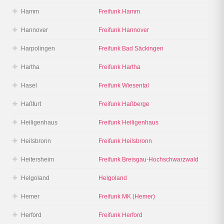
Hamm
Freifunk Hamm
Hannover
Freifunk Hannover
Harpolingen
Freifunk Bad Säckingen
Hartha
Freifunk Hartha
Hasel
Freifunk Wiesental
Haßfurt
Freifunk Haßberge
Heiligenhaus
Freifunk Heiligenhaus
Heilsbronn
Freifunk Heilsbronn
Heitersheim
Freifunk Breisgau-Hochschwarzwald
Helgoland
Helgoland
Hemer
Freifunk MK (Hemer)
Herford
Freifunk Herford