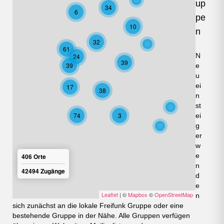
up
34
6
pe
10
n
32
61
N
24
39
39
e
u
ei
17
38
n
st
74
3
ei
g
er
w
e
406 Orte
n
42494 Zugänge
d
e
Leaflet
| ©
Mapbox
©
OpenStreetMap
n
sich zunächst an die lokale Freifunk Gruppe oder eine
bestehende Gruppe in der Nähe. Alle Gruppen verfügen