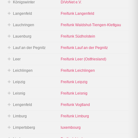
Königswinter
DiVoNet e.V.
Langenfeld
Freifunk Langenfeld
Lauchringen
Freifunk Waldshut-Tiengen-Klettgau
Lauenburg
Freifunk Südholstein
Lauf an der Pegnitz
Freifunk Lauf an der Pegnitz
Leer
Freifunk Leer (Ostfriesland)
Leichlingen
Freifunk Leichlingen
Leipzig
Freifunk Leipzig
Leisnig
Freifunk Leisnig
Lengenfeld
Freifunk Vogtland
Limburg
Freifunk Limburg
Limpertsberg
luxembourg