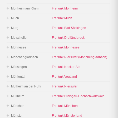
Monheim am Rhein
Freifunk Monheim
Much
Freifunk Much
Murg
Freifunk Bad Säckingen
Mutschellen
Freifunk Dreiländereck
Möhnesee
Freifunk Möhnesee
Mönchengladbach
Freifunk Niersufer (Mönchengladbach)
Mössingen
Freifunk Neckar-Alb
Mühlental
Freifunk Vogtland
Mülheim an der Ruhr
Freifunk Niersufer
Müllheim
Freifunk Breisgau-Hochschwarzwald
München
Freifunk München
Münster
Freifunk Münsterland