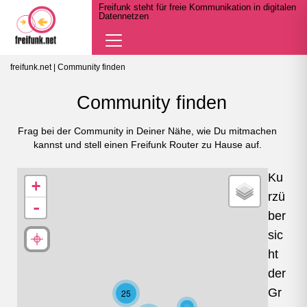
Freifunk steht für freie Kommunikation in digitalen
Datennetzen
Navigation
öffnen
freifunk.net
| Community finden
Community finden
Frag bei der Community in Deiner Nähe, wie Du mitmachen
kannst und stell einen Freifunk Router zu Hause auf.
Ku
+
rzü
-
ber
sic
ht
der
Gr
25