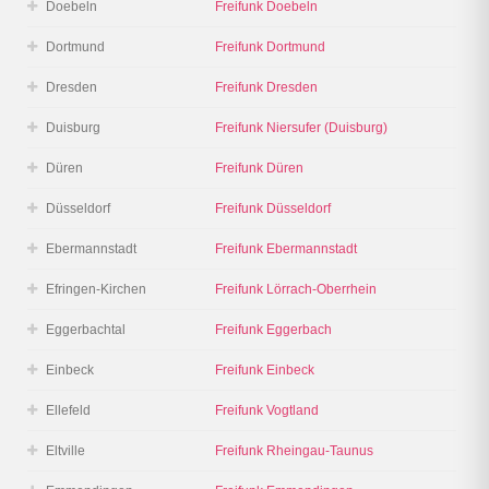
Doebeln
Freifunk Doebeln
Dortmund
Freifunk Dortmund
Dresden
Freifunk Dresden
Duisburg
Freifunk Niersufer (Duisburg)
Düren
Freifunk Düren
Düsseldorf
Freifunk Düsseldorf
Ebermannstadt
Freifunk Ebermannstadt
Efringen-Kirchen
Freifunk Lörrach-Oberrhein
Eggerbachtal
Freifunk Eggerbach
Einbeck
Freifunk Einbeck
Ellefeld
Freifunk Vogtland
Eltville
Freifunk Rheingau-Taunus