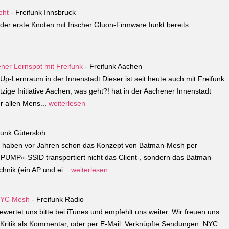
eht
- Freifunk Innsbruck
der erste Knoten mit frischer Gluon-Firmware funkt bereits.
ener Lernspot mit Freifunk
- Freifunk Aachen
p-Lernraum in der Innenstadt.Dieser ist seit heute auch mit Freifunk
ige Initiative Aachen, was geht?! hat in der Aachener Innenstadt
r allen Mens...
weiterlesen
funk Gütersloh
ft haben vor Jahren schon das Konzept von Batman-Mesh per
 »PUMP«-SSID transportiert nicht das Client-, sondern das Batman-
chnik (ein AP und ei...
weiterlesen
 NYC Mesh
- Freifunk Radio
wertet uns bitte bei iTunes und empfehlt uns weiter. Wir freuen uns
 Kritik als Kommentar, oder per E-Mail. Verknüpfte Sendungen: NYC