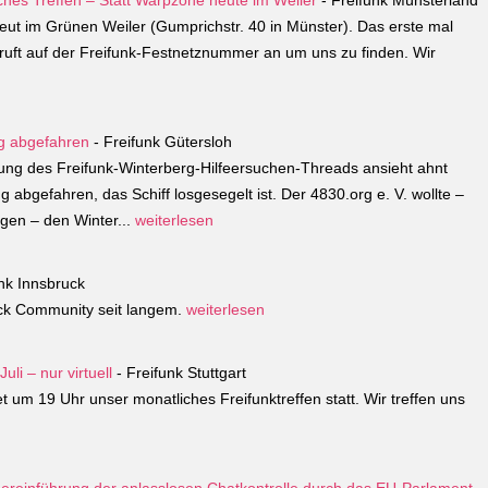
hes Treffen – Statt Warpzone heute im Weiler
- Freifunk Münsterland
neut im Grünen Weiler (Gumprichstr. 40 in Münster). Das erste mal
ruft auf der Freifunk-Festnetznummer an um uns zu finden. Wir
ug abgefahren
- Freifunk Gütersloh
g des Freifunk-Winterberg-Hilfeersuchen-Threads ansieht ahnt
bgefahren, das Schiff losgesegelt ist. Der 4830.org e. V. wollte –
gen – den Winter...
weiterlesen
nk Innsbruck
uck Community seit langem.
weiterlesen
uli – nur virtuell
- Freifunk Stuttgart
t um 19 Uhr unser monatliches Freifunktreffen statt. Wir treffen uns