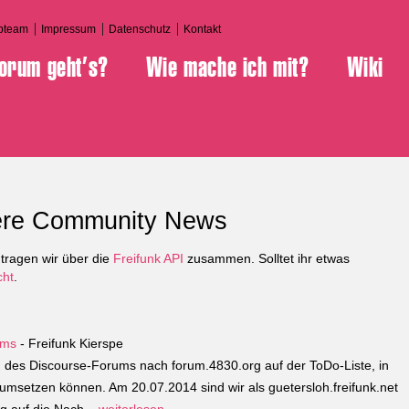
bteam
Impressum
Datenschutz
Kontakt
orum geht’s?
Wie mache ich mit?
Wiki
ere Community News
tragen wir über die
Freifunk API
zusammen. Solltet ihr etwas
cht
.
ums
- Freifunk Kierspe
 des Discourse-Forums nach forum.4830.org auf der ToDo-Liste, in
umsetzen können. Am 20.07.2014 sind wir als guetersloh.freifunk.net