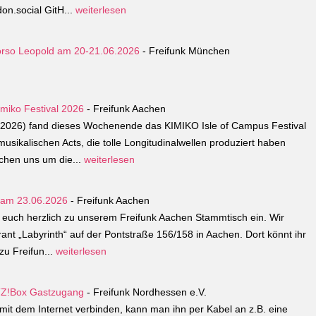
n.social GitH...
weiterlesen
orso Leopold am 20-21.06.2026
- Freifunk München
miko Festival 2026
- Freifunk Aachen
6.2026) fand dieses Wochenende das KIMIKO Isle of Campus Festival
musikalischen Acts, die tolle Longitudinalwellen produziert haben
chen uns um die...
weiterlesen
h am 23.06.2026
- Freifunk Aachen
 euch herzlich zu unserem Freifunk Aachen Stammtisch ein. Wir
ant „Labyrinth“ auf der Pontstraße 156/158 in Aachen. Dort könnt ihr
u Freifun...
weiterlesen
TZ!Box Gastzugang
- Freifunk Nordhessen e.V.
it dem Internet verbinden, kann man ihn per Kabel an z.B. eine