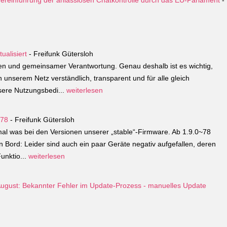
ereinführung der anlasslosen Chatkontrolle durch das EU-Parlament
-
alisiert
- Freifunk Gütersloh
auen und gemeinsamer Verantwortung. Genau deshalb ist es wichtig,
 unserem Netz verständlich, transparent und für alle gleich
sere Nutzungsbedi...
weiterlesen
~78
- Freifunk Gütersloh
al was bei den Versionen unserer „stable“-Firmware. Ab 1.9.0~78
 Bord: Leider sind auch ein paar Geräte negativ aufgefallen, deren
unktio...
weiterlesen
ugust: Bekannter Fehler im Update-Prozess - manuelles Update