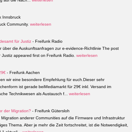
g auf die Nach...
weiterlesen
k Innsbruck
bruck Community.
weiterlesen
desamt für Justiz
- Freifunk Radio
über die Auskunftsanfragen zur e-evidence-Richtlinie The post
 Justiz appeared first on Freifunk Radio.
weiterlesen
29€
- Freifunk Aachen
n wir eine besondere Empfehlung für euch.Dieser sehr
ochenform ist gerade beiMediamarkt für 29€ inkl. Versand im
che Technikwesen als Austausch f...
weiterlesen
or der Migration?
- Freifunk Gütersloh
Migration anderer Communities auf die Firmware und Infrastruktur
iges Thema. Aber je mehr die Zeit fortschreitet, ist die Notwendigkeit,