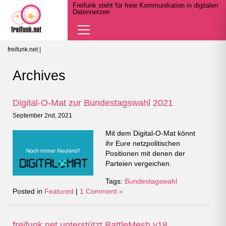
Freifunk steht für freie Kommunikation in digitalen
Datennetzen
Navigation
öffnen
freifunk.net
|
Archives
Digital-O-Mat zur Bundestagswahl 2021
September 2nd, 2021
Mit dem Digital-O-Mat könnt
ihr Eure netzpolitischen
Positionen mit denen der
Parteien vergeichen.
Tags:
Bundestagswahl
Posted in
Featured
|
1 Comment »
freifunk.net unterstützt BattleMesh v18